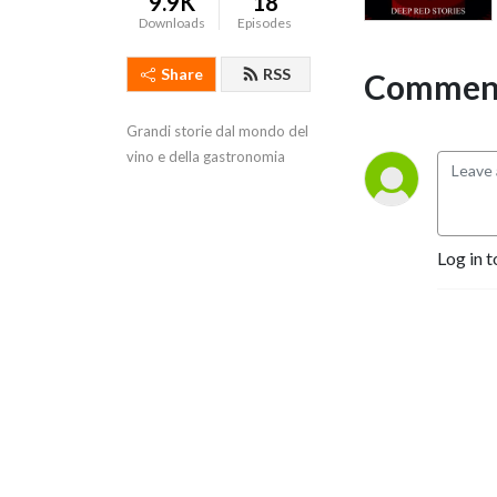
9.9K
18
Downloads
Episodes
Share
RSS
Comment
Grandi storie dal mondo del 
vino e della gastronomia
Log in t