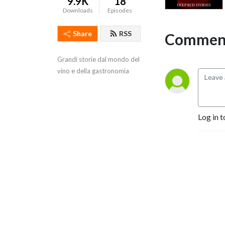
9.9K
18
Downloads
Episodes
Share
RSS
Comment
Grandi storie dal mondo del 
vino e della gastronomia
Log in t